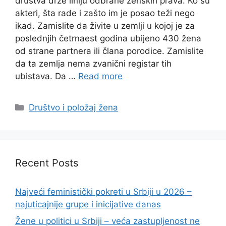
društva drže liniju odbrane ženskih prava. Ko su
akteri, šta rade i zašto im je posao teži nego
ikad. Zamislite da živite u zemlji u kojoj je za
poslednjih četrnaest godina ubijeno 430 žena
od strane partnera ili člana porodice. Zamislite
da ta zemlja nema zvanični registar tih
ubistava. Da …
Read more
Categories
Društvo i položaj žena
Recent Posts
Najveći feministički pokreti u Srbiji u 2026 –
najuticajnije grupe i inicijative danas
Žene u politici u Srbiji – veća zastupljenost ne