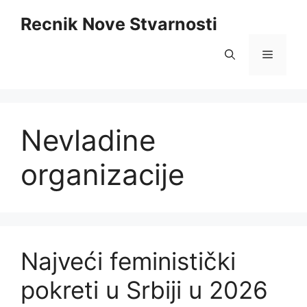
Skip
Recnik Nove Stvarnosti
to
content
Menu
Nevladine
organizacije
Najveći feministički
pokreti u Srbiji u 2026