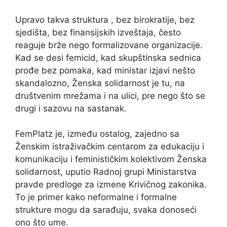
Upravo takva struktura , bez birokratije, bez
sjedišta, bez finansijskih izveštaja, često
reaguje brže nego formalizovane organizacije.
Kad se desi femicid, kad skupštinska sednica
prođe bez pomaka, kad ministar izjavi nešto
skandalozno, Ženska solidarnost je tu, na
društvenim mrežama i na ulici, pre nego što se
drugi i sazovu na sastanak.
FemPlatz je, između ostalog, zajedno sa
Ženskim istraživačkim centarom za edukaciju i
komunikaciju i feminističkim kolektivom Ženska
solidarnost, uputio Radnoj grupi Ministarstva
pravde predloge za izmene Krivičnog zakonika.
To je primer kako neformalne i formalne
strukture mogu da sarađuju, svaka donoseći
ono što ume.