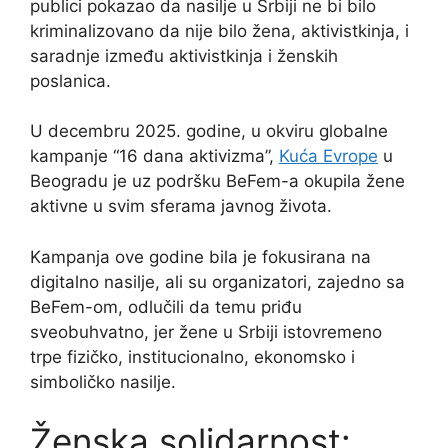
publici pokazao da nasilje u Srbiji ne bi bilo
kriminalizovano da nije bilo žena, aktivistkinja, i
saradnje između aktivistkinja i ženskih
poslanica.
U decembru 2025. godine, u okviru globalne
kampanje “16 dana aktivizma”,
Kuća Evrope
u
Beogradu je uz podršku BeFem-a okupila žene
aktivne u svim sferama javnog života.
Kampanja ove godine bila je fokusirana na
digitalno nasilje, ali su organizatori, zajedno sa
BeFem-om, odlučili da temu priđu
sveobuhvatno, jer žene u Srbiji istovremeno
trpe fizičko, institucionalno, ekonomsko i
simboličko nasilje.
Ženska solidarnost: