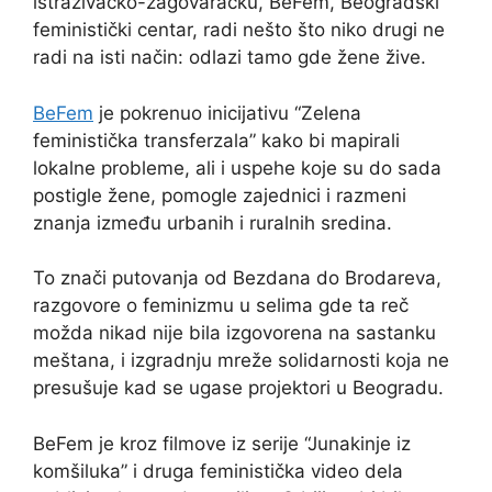
istraživačko-zagovaračku, BeFem, Beogradski
feministički centar, radi nešto što niko drugi ne
radi na isti način: odlazi tamo gde žene žive.
BeFem
je pokrenuo inicijativu “Zelena
feministička transferzala” kako bi mapirali
lokalne probleme, ali i uspehe koje su do sada
postigle žene, pomogle zajednici i razmeni
znanja između urbanih i ruralnih sredina.
To znači putovanja od Bezdana do Brodareva,
razgovore o feminizmu u selima gde ta reč
možda nikad nije bila izgovorena na sastanku
meštana, i izgradnju mreže solidarnosti koja ne
presušuje kad se ugase projektori u Beogradu.
BeFem je kroz filmove iz serije “Junakinje iz
komšiluka” i druga feministička video dela