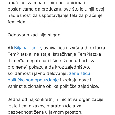
upućeno svim narodnim poslanicima i
poslanicama da preduzmu sve što je u njihovoj
nadležnosti za uspostavljanje tela za praćenje
femicida.
Odgovor nikad nije stigao.
Ali
Biljana Janjić
, osnivačica i izvršna direktorka
FemPlatz-a, ne staje. Istraživanje FemPlatz-a
“Između megafona i tišine: žene u borbi za
promene” pokazuje da kroz zajedništvo,
solidarnost i javno delovanje,
žene stiču
političko samopouzdanje
i kreiraju nove i
vaninstitucionalne oblike političke zajednice.
Jedna od najkonkretnijih iniciativa organizacije
jeste Feminizazov, maraton ideja za
bezbednost žena u javnom prostoru.