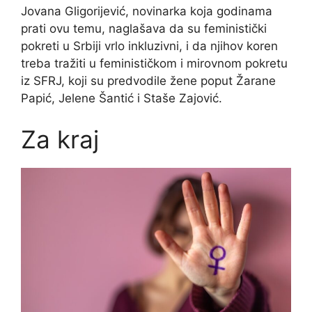
Jovana Gligorijević, novinarka koja godinama
prati ovu temu, naglašava da su feministički
pokreti u Srbiji vrlo inkluzivni, i da njihov koren
treba tražiti u feminističkom i mirovnom pokretu
iz SFRJ, koji su predvodile žene poput Žarane
Papić, Jelene Šantić i Staše Zajović.
Za kraj