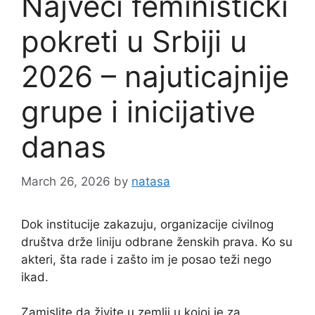
Najveći feministički
pokreti u Srbiji u
2026 – najuticajnije
grupe i inicijative
danas
March 26, 2026
by
natasa
Dok institucije zakazuju, organizacije civilnog
društva drže liniju odbrane ženskih prava. Ko su
akteri, šta rade i zašto im je posao teži nego
ikad.
Zamislite da živite u zemlji u kojoj je za