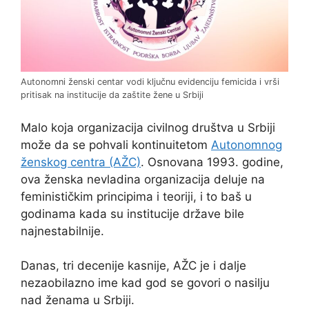
Autonomni ženski centar vodi ključnu evidenciju femicida i vrši
pritisak na institucije da zaštite žene u Srbiji
Malo koja organizacija civilnog društva u Srbiji
može da se pohvali kontinuitetom
Autonomnog
ženskog centra (AŽC)
. Osnovana 1993. godine,
ova ženska nevladina organizacija deluje na
feminističkim principima i teoriji, i to baš u
godinama kada su institucije države bile
najnestabilnije.
Danas, tri decenije kasnije, AŽC je i dalje
nezaobilazno ime kad god se govori o nasilju
nad ženama u Srbiji.