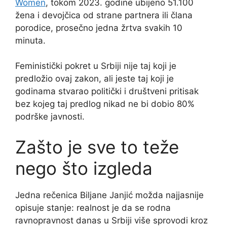
Women
, tokom 2023. godine ubijeno 51.100
žena i devojčica od strane partnera ili člana
porodice, prosečno jedna žrtva svakih 10
minuta.
Feministički pokret u Srbiji nije taj koji je
predložio ovaj zakon, ali jeste taj koji je
godinama stvarao politički i društveni pritisak
bez kojeg taj predlog nikad ne bi dobio 80%
podrške javnosti.
Zašto je sve to teže
nego što izgleda
Jedna rečenica Biljane Janjić možda najjasnije
opisuje stanje: realnost je da se rodna
ravnopravnost danas u Srbiji više sprovodi kroz