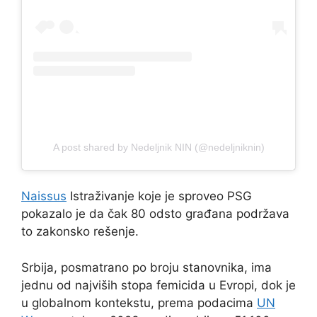
A post shared by Nedeljnik NIN (@nedeljniknin)
Naissus
Istraživanje koje je sproveo PSG
pokazalo je da čak 80 odsto građana podržava
to zakonsko rešenje.
Srbija, posmatrano po broju stanovnika, ima
jednu od najviših stopa femicida u Evropi, dok je
u globalnom kontekstu, prema podacima
UN