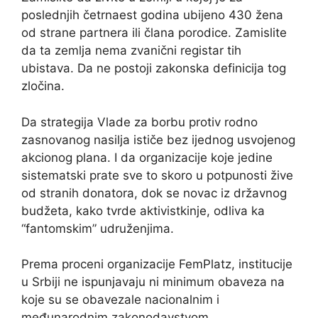
poslednjih četrnaest godina ubijeno 430 žena
od strane partnera ili člana porodice. Zamislite
da ta zemlja nema zvanični registar tih
ubistava. Da ne postoji zakonska definicija tog
zločina.
Da strategija Vlade za borbu protiv rodno
zasnovanog nasilja ističe bez ijednog usvojenog
akcionog plana. I da organizacije koje jedine
sistematski prate sve to skoro u potpunosti žive
od stranih donatora, dok se novac iz državnog
budžeta, kako tvrde aktivistkinje, odliva ka
“fantomskim” udruženjima.
Prema proceni organizacije FemPlatz, institucije
u Srbiji ne ispunjavaju ni minimum obaveza na
koje su se obavezale nacionalnim i
međunarodnim zakonodavstvom.