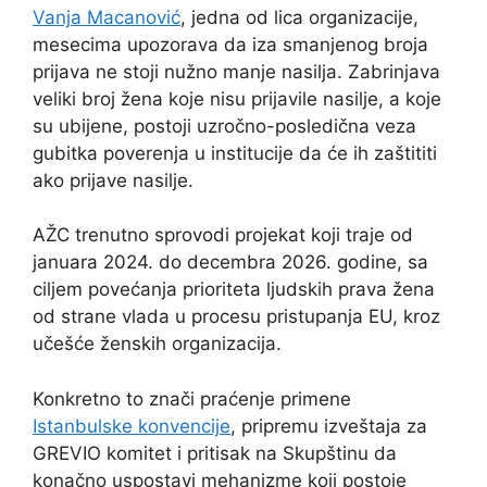
Vanja Macanović
, jedna od lica organizacije,
mesecima upozorava da iza smanjenog broja
prijava ne stoji nužno manje nasilja. Zabrinjava
veliki broj žena koje nisu prijavile nasilje, a koje
su ubijene, postoji uzročno-posledična veza
gubitka poverenja u institucije da će ih zaštititi
ako prijave nasilje.
AŽC trenutno sprovodi projekat koji traje od
januara 2024. do decembra 2026. godine, sa
ciljem povećanja prioriteta ljudskih prava žena
od strane vlada u procesu pristupanja EU, kroz
učešće ženskih organizacija.
Konkretno to znači praćenje primene
Istanbulske konvencije
, pripremu izveštaja za
GREVIO komitet i pritisak na Skupštinu da
konačno uspostavi mehanizme koji postoje