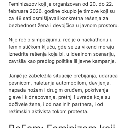
Feminizazov koji je organizovan od 20. do 22.
februara 2026. godine okupio je timove koji su
za 48 sati osmišljavali konkretna rešenja za
bezbednost žena i devojčica u javnom prostoru.
Nije reč o simpozijumu, reč je o hackathonu u
feminističkom ključu, gde se za vikend moraju
iznedrite rešenja koja bi, u idealnom scenariju,
završila kao predlog politike ili javne kampanje.
Janjić je zabeležila situacije prebijanja, udaraca
pesnicom, naletanja automobilom, davljenja,
napada nožem i drugim oruđem, pokrivanja
glave i kidnapovanja, pretnji i uvreda koje su
doživele žene, i od nasilnih partnera, i od
režimskih aktivista tokom protesta.