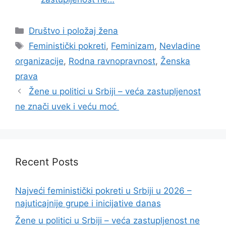
Categories
Društvo i položaj žena
Tags
Feministički pokreti
,
Feminizam
,
Nevladine
organizacije
,
Rodna ravnopravnost
,
Ženska
prava
Žene u politici u Srbiji – veća zastupljenost
ne znači uvek i veću moć
Recent Posts
Najveći feministički pokreti u Srbiji u 2026 –
najuticajnije grupe i inicijative danas
Žene u politici u Srbiji – veća zastupljenost ne