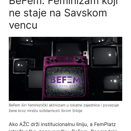
BeFem: Feminizam koji
ne staje na Savskom
vencu
BeFem širi feministički aktivizam u lokalne zajednice i povezuje
žene kroz mrežu solidarnosti širom Srbije
Ako AŽC drži institucionalnu liniju, a FemPlatz