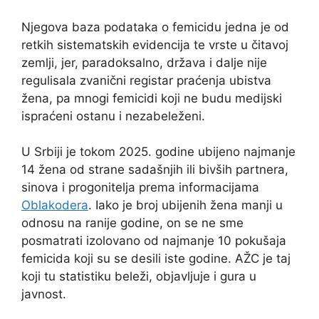
Njegova baza podataka o femicidu jedna je od
retkih sistematskih evidencija te vrste u čitavoj
zemlji, jer, paradoksalno, država i dalje nije
regulisala zvanični registar praćenja ubistva
žena, pa mnogi femicidi koji ne budu medijski
ispraćeni ostanu i nezabeleženi.
U Srbiji je tokom 2025. godine ubijeno najmanje
14 žena od strane sadašnjih ili bivših partnera,
sinova i progonitelja prema informacijama
Oblakodera
. Iako je broj ubijenih žena manji u
odnosu na ranije godine, on se ne sme
posmatrati izolovano od najmanje 10 pokušaja
femicida koji su se desili iste godine. AŽC je taj
koji tu statistiku beleži, objavljuje i gura u
javnost.