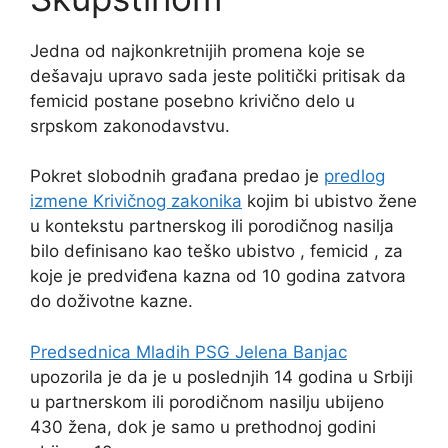
Jedna od najkonkretnijih promena koje se
dešavaju upravo sada jeste politički pritisak da
femicid postane posebno krivično delo u
srpskom zakonodavstvu.
Pokret slobodnih građana predao je
predlog
izmene Krivičnog zakonika
kojim bi ubistvo žene
u kontekstu partnerskog ili porodičnog nasilja
bilo definisano kao teško ubistvo , femicid , za
koje je predviđena kazna od 10 godina zatvora
do doživotne kazne.
Predsednica Mladih PSG Jelena Banjac
upozorila je da je u poslednjih 14 godina u Srbiji
u partnerskom ili porodičnom nasilju ubijeno
430 žena, dok je samo u prethodnoj godini