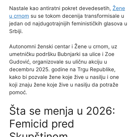
Nastale kao antiratni pokret devedesetih,
Žene
u crnom
su se tokom decenija transformisale u
jedan od najdugotrajnijih feminističkih glasova u
Srbiji.
Autonomni ženski centar i Žene u crnom, uz
umetničku podršku Bubnjarki sa ulice i Zoe
Gudović, organizovale su uličnu akciju u
decembru 2025. godine na Trgu Republike,
kako bi pozvale žene koje žive u nasilju i one
koji znaju žene koje žive u nasilju da potraže
pomoć.
Šta se menja u 2026:
Femicid pred
Skupštinom