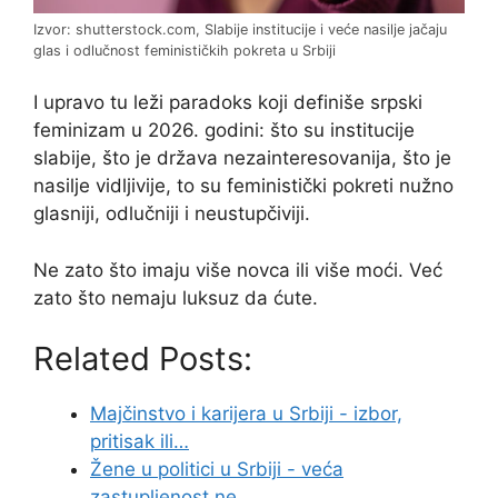
Izvor: shutterstock.com, Slabije institucije i veće nasilje jačaju
glas i odlučnost feminističkih pokreta u Srbiji
I upravo tu leži paradoks koji definiše srpski
feminizam u 2026. godini: što su institucije
slabije, što je država nezainteresovanija, što je
nasilje vidljivije, to su feministički pokreti nužno
glasniji, odlučniji i neustupčiviji.
Ne zato što imaju više novca ili više moći. Već
zato što nemaju luksuz da ćute.
Related Posts:
Majčinstvo i karijera u Srbiji - izbor,
pritisak ili…
Žene u politici u Srbiji - veća
zastupljenost ne…