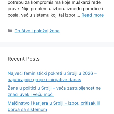
potrebu za kompromisima koje muškarci ređe
prave. Nije problem u izboru između porodice i
posla, već u sistemu koji taj izbor …
Read more
Categories
Društvo i položaj žena
Recent Posts
Najveći feministički pokreti u Srbiji u 2026 –
najuticajnije grupe i inicijative danas
Žene u politici u Srbiji – veća zastupljenost ne
znači uvek i veću moć
Majčinstvo i karijera u Srbiji – izbor, pritisak ili
borba sa sistemom